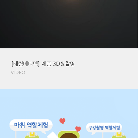
[태림메디텍] 제품 3D&촬영
VIDEO