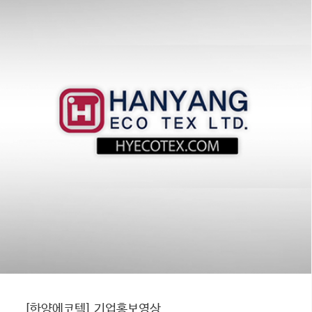
[한양에코텍] 기업홍보영상