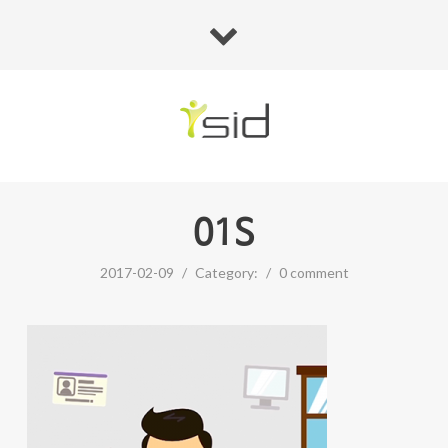
01S
2017-02-09
/
Category:
/
0 comment